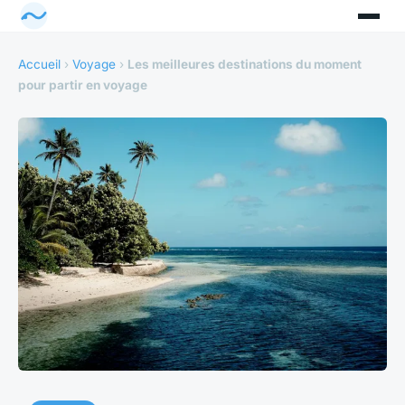
Accueil
›
Voyage
›
Les meilleures destinations du moment
pour partir en voyage