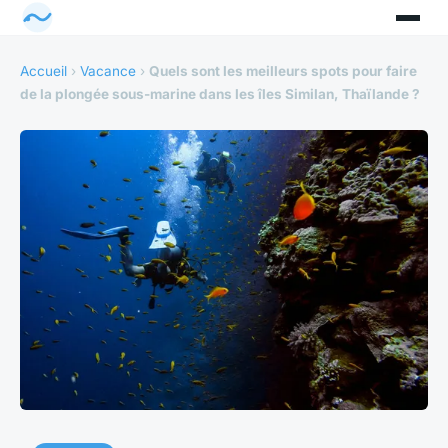
Accueil
›
Vacance
›
Quels sont les meilleurs spots pour faire
de la plongée sous-marine dans les îles Similan, Thaïlande ?