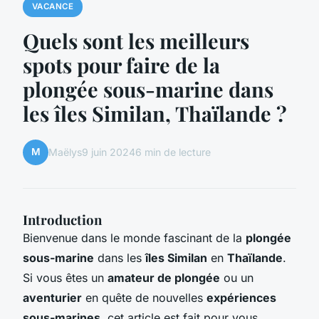
VACANCE
Quels sont les meilleurs
spots pour faire de la
plongée sous-marine dans
les îles Similan, Thaïlande ?
M
Maëlys
9 juin 2024
6 min de lecture
Introduction
Bienvenue dans le monde fascinant de la
plongée
sous-marine
dans les
îles Similan
en
Thaïlande
.
Si vous êtes un
amateur de plongée
ou un
aventurier
en quête de nouvelles
expériences
sous-marines
, cet article est fait pour vous.