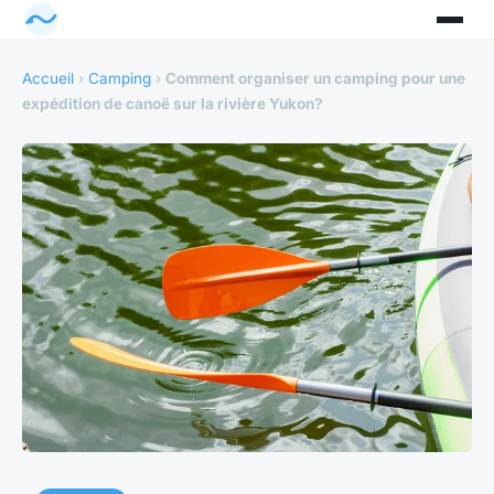
Accueil
›
Camping
›
Comment organiser un camping pour une
expédition de canoë sur la rivière Yukon?