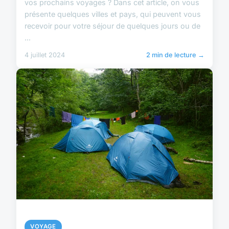
vos prochains voyages ? Dans cet article, on vous
présente quelques villes et pays, qui peuvent vous
recevoir pour votre séjour de quelques jours ou de
...
4 juillet 2024
2 min de lecture →
VOYAGE