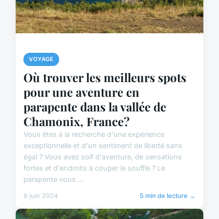
VOYAGE
Où trouver les meilleurs spots
pour une aventure en
parapente dans la vallée de
Chamonix, France?
Vous êtes à la recherche d'une expérience
exceptionnelle et d'un sentiment de liberté sans
égal ? Vous avez soif d'aventure, de sensations
fortes et d'endroits à couper le souffle ? Le
parapente vous ...
9 juin 2024
5 min de lecture →