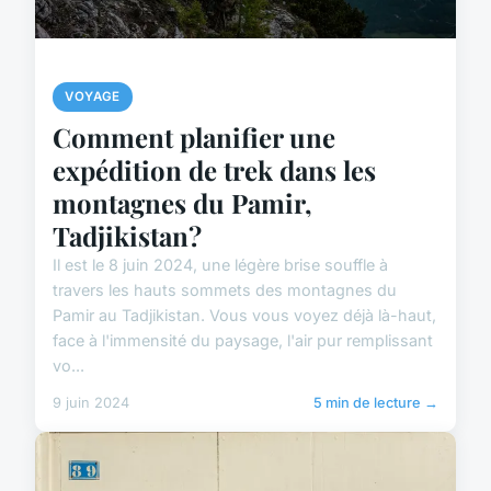
VOYAGE
Comment planifier une
expédition de trek dans les
montagnes du Pamir,
Tadjikistan?
Il est le 8 juin 2024, une légère brise souffle à
travers les hauts sommets des montagnes du
Pamir au Tadjikistan. Vous vous voyez déjà là-haut,
face à l'immensité du paysage, l'air pur remplissant
vo...
9 juin 2024
5 min de lecture →