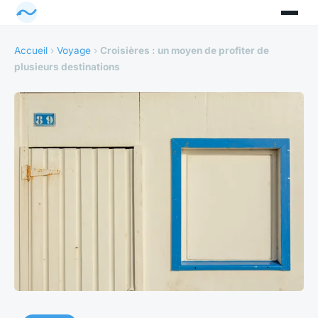
Accueil
›
Voyage
›
Croisières : un moyen de profiter de
plusieurs destinations