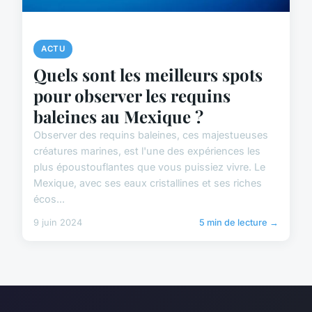
ACTU
Quels sont les meilleurs spots
pour observer les requins
baleines au Mexique ?
Observer des requins baleines, ces majestueuses
créatures marines, est l'une des expériences les
plus époustouflantes que vous puissiez vivre. Le
Mexique, avec ses eaux cristallines et ses riches
écos...
9 juin 2024
5 min de lecture →