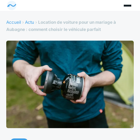
Accueil
›
Actu
›
Location de voiture pour un mariage à
Aubagne : comment choisir le véhicule parfait