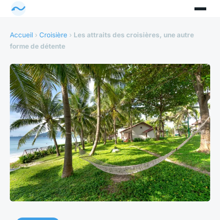
Accueil
›
Croisière
›
Les attraits des croisières, une autre
forme de détente