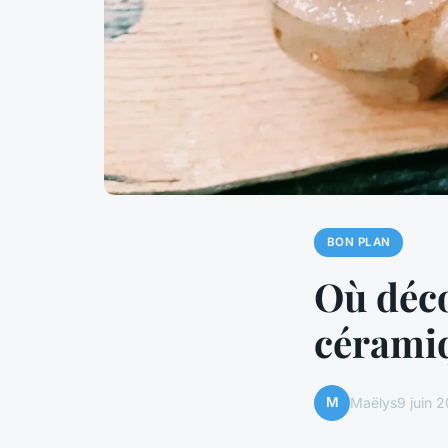
BON PLAN
Où déco
cérami
M
Maëlys
9 juin 