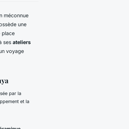
ion méconnue
 possède une
e place
à ses
ateliers
 un voyage
hya
sée par la
oppement et la
céramique