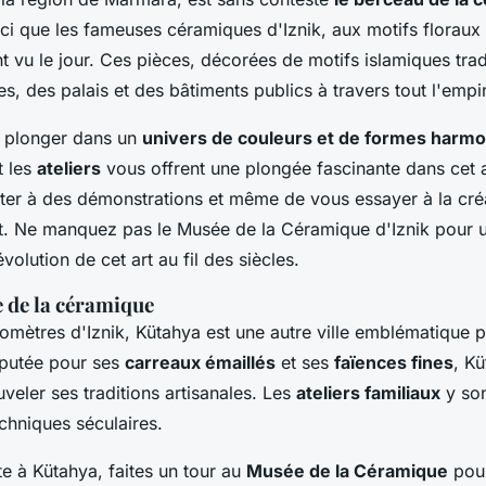
 ici que les fameuses céramiques d'Iznik, aux motifs floraux 
t vu le jour. Ces pièces, décorées de motifs islamiques trad
, des palais et des bâtiments publics à travers tout l'empi
st plonger dans un
univers de couleurs et de formes harm
t les
ateliers
vous offrent une plongée fascinante dans cet 
ster à des démonstrations et même de vous essayer à la cré
rt. Ne manquez pas le Musée de la Céramique d'Iznik pour 
volution de cet art au fil des siècles.
e de la céramique
omètres d'Iznik, Kütahya est une autre ville emblématique 
putée pour ses
carreaux émaillés
et ses
faïences fines
, K
veler ses traditions artisanales. Les
ateliers familiaux
y son
chniques séculaires.
te à Kütahya, faites un tour au
Musée de la Céramique
pour