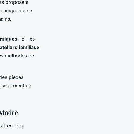
ers proposent
n unique de se
ains.
amiques
. Ici, les
ateliers familiaux
 les méthodes de
des pièces
n seulement un
stoire
ffrent des