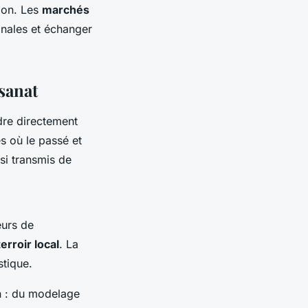
ion. Les
marchés
anales et échanger
isanat
dre directement
s où le passé et
si transmis de
eurs de
terroir local
. La
stique.
on : du modelage