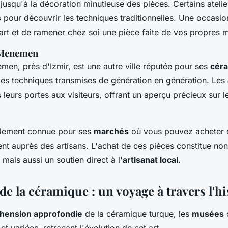
 jusqu'à la décoration minutieuse des pièces. Certains ateli
s
pour découvrir les techniques traditionnelles. Une occasio
art et de ramener chez soi une pièce faite de vos propres m
e Menemen
men, près d'Izmir, est une autre ville réputée pour ses
cér
t des techniques transmises de génération en génération. Les
s leurs portes aux visiteurs, offrant un aperçu précieux sur
lement connue pour ses
marchés
où vous pouvez acheter 
nt auprès des artisans. L'achat de ces pièces constitue no
mais aussi un soutien direct à l'
artisanat local
.
e la céramique : un voyage à travers l'hi
hension approfondie
de la céramique turque, les
musées
o
et variées, retraçant l'évolution de cet art.