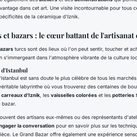
antage dans cet art. Une visite incontournable pour tous c
écificités de la céramique d'Iznik.
et bazars : le cœur battant de l'artisana
azars
turcs sont des lieux où l'on peut sentir, toucher et ac
n s'immergeant dans l'atmosphère vibrante de la culture loc
 d'Istanbul
Istanbul est sans doute le plus célèbre de tous les marchés 
 véritable labyrinthe où vous trouverez des centaines de bo
s
carreaux d'Iznik
, les
vaisselles colorées
et les
potteries
t
 bazar.
souvent des artisans eux-mêmes ou des représentants d'ateli
ngager la conversation
pour en savoir plus sur les techniqu
ièce. Le Grand Bazar offre également une expérience senso