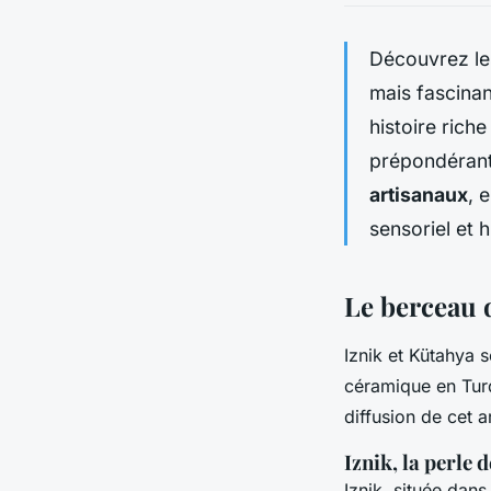
Découvrez le
mais fascinan
histoire riche
prépondérant
artisanaux
, 
sensoriel et 
Le berceau 
Iznik et Kütahya 
céramique en Turq
diffusion de cet a
Iznik, la perle 
Iznik, située dan