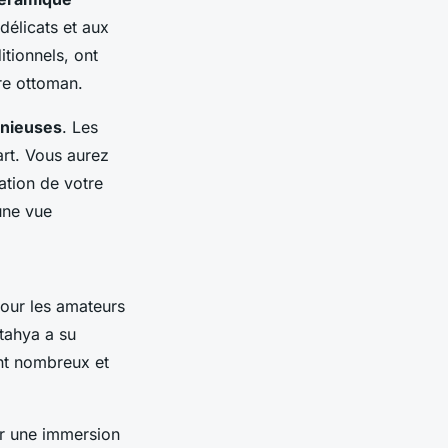
délicats et aux
itionnels, ont
re ottoman.
onieuses
. Les
art. Vous aurez
ation de votre
une vue
pour les amateurs
ütahya a su
t nombreux et
 une immersion