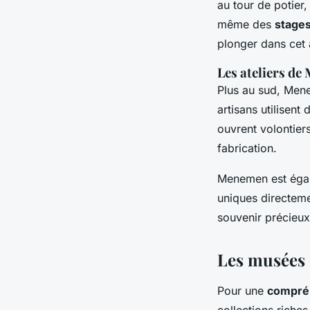
au tour de potier,
même des
stage
plonger dans cet 
Les ateliers d
Plus au sud, Mene
artisans utilisen
ouvrent volontier
fabrication.
Menemen est éga
uniques directeme
souvenir précieux 
Les musées d
Pour une
compré
collections riches 