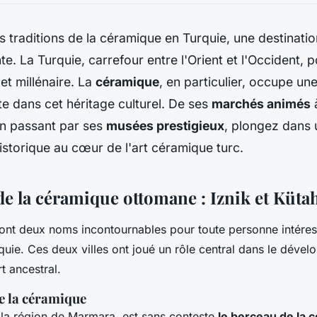
s traditions de la céramique en Turquie, une destinat
te. La Turquie, carrefour entre l'Orient et l'Occident,
 et millénaire. La
céramique
, en particulier, occupe un
e dans cet héritage culturel. De ses
marchés animés
en passant par ses
musées prestigieux
, plongez dans
historique au cœur de l'art céramique turc.
de la céramique ottomane : Iznik et Küta
sont deux noms incontournables pour toute personne intéres
uie. Ces deux villes ont joué un rôle central dans le dével
rt ancestral.
de la céramique
s la région de Marmara, est sans conteste
le berceau de la 