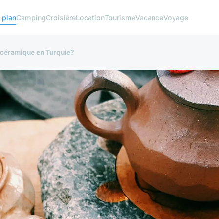
 plan
Camping
Croisière
Location
Tourisme
Vacance
Voyage
a céramique en Turquie?