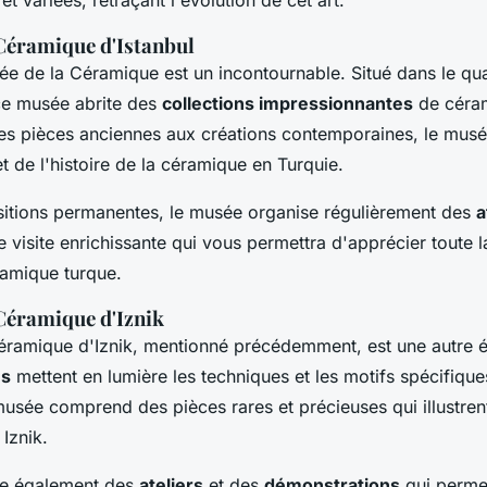
 Céramique d'Istanbul
sée de la Céramique est un incontournable. Situé dans le qua
ce musée abrite des
collections impressionnantes
de céram
Des pièces anciennes aux créations contemporaines, le mus
de l'histoire de la céramique en Turquie.
sitions permanentes, le musée organise régulièrement des
a
e visite enrichissante qui vous permettra d'apprécier toute la
ramique turque.
Céramique d'Iznik
éramique d'Iznik, mentionné précédemment, est une autre é
ns
mettent en lumière les techniques et les motifs spécifique
musée comprend des pièces rares et précieuses qui illustrent
Iznik.
se également des
ateliers
et des
démonstrations
qui permet